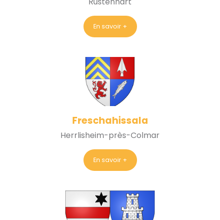
Rustenhart
En savoir +
Freschahissala
Herrlisheim-près-Colmar
En savoir +