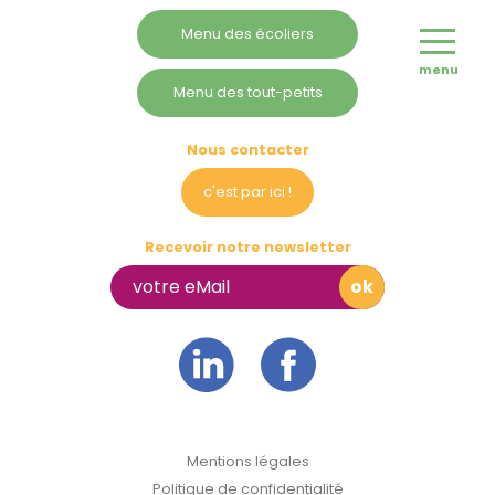
Menu des écoliers
Nous voir
Zone d’activités, 1 rue Saint Ulrich
menu
67390 Marckolsheim
Menu des tout-petits
Nous contacter
c'est par ici !
Recevoir notre newsletter
Mentions légales
Politique de confidentialité